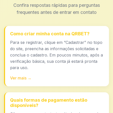
Confira respostas rápidas para perguntas
frequentes antes de entrar em contato
Como criar minha conta na QRBET?
Para se registrar, clique em “Cadastrar” no topo
do site, preencha as informações solicitadas e
conclua o cadastro. Em poucos minutos, após a
verificação básica, sua conta já estará pronta
para uso.
Ver mais →
Quais formas de pagamento estão
disponíveis?