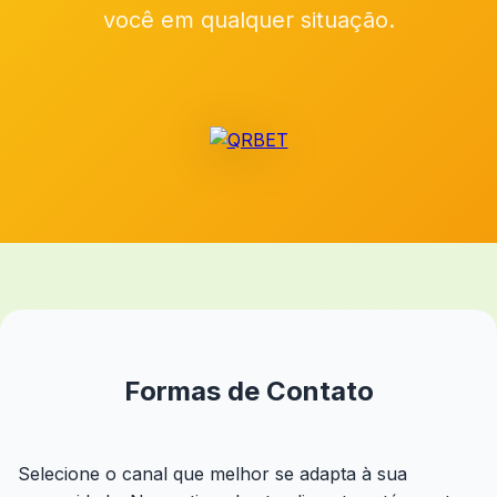
você em qualquer situação.
Formas de Contato
Selecione o canal que melhor se adapta à sua