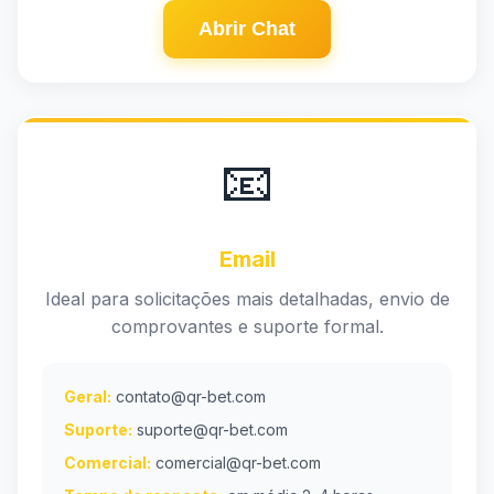
Abrir Chat
📧
Email
Ideal para solicitações mais detalhadas, envio de
comprovantes e suporte formal.
Geral:
contato@qr-bet.com
Suporte:
suporte@qr-bet.com
Comercial:
comercial@qr-bet.com