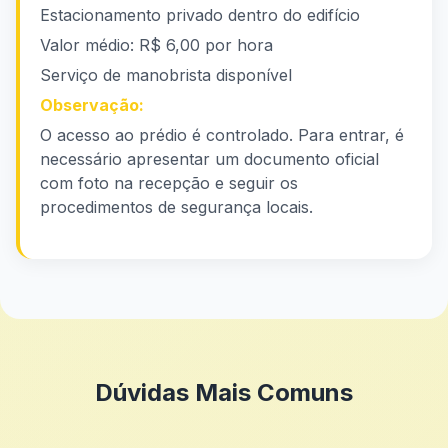
Estacionamento privado dentro do edifício
Valor médio: R$ 6,00 por hora
Serviço de manobrista disponível
Observação:
O acesso ao prédio é controlado. Para entrar, é
necessário apresentar um documento oficial
com foto na recepção e seguir os
procedimentos de segurança locais.
Dúvidas Mais Comuns