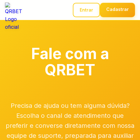
Cadastrar
Entrar
Fale com a
QRBET
Precisa de ajuda ou tem alguma dúvida?
Escolha o canal de atendimento que
preferir e converse diretamente com nossa
equipe de suporte, preparada para auxiliar