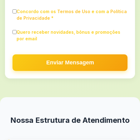
Concordo com os
Termos de Uso
e com a
Política
de Privacidade
*
Quero receber novidades, bônus e promoções
por email
Enviar Mensagem
Nossa Estrutura de Atendimento