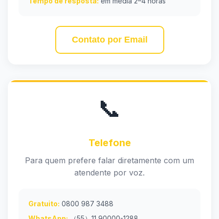
Tempo de resposta:
em média 2–4 horas
Contato por Email
📞
Telefone
Para quem prefere falar diretamente com um
atendente por voz.
Gratuito:
0800 987 3488
WhatsApp:
（55）11 90000-1288