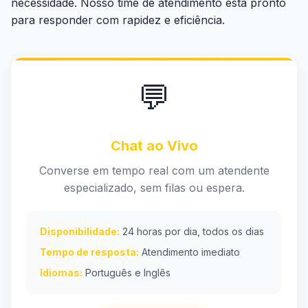
necessidade. Nosso time de atendimento está pronto
para responder com rapidez e eficiência.
💬
Chat ao Vivo
Converse em tempo real com um atendente
especializado, sem filas ou espera.
Disponibilidade:
24 horas por dia, todos os dias
Tempo de resposta:
Atendimento imediato
Idiomas:
Português e Inglês