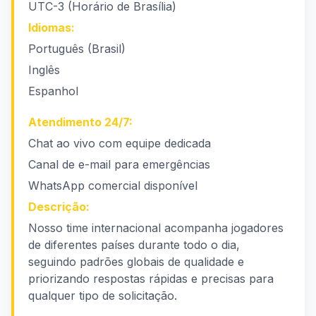
UTC-3 (Horário de Brasília)
Idiomas:
Português (Brasil)
Inglês
Espanhol
Atendimento 24/7:
Chat ao vivo com equipe dedicada
Canal de e-mail para emergências
WhatsApp comercial disponível
Descrição:
Nosso time internacional acompanha jogadores
de diferentes países durante todo o dia,
seguindo padrões globais de qualidade e
priorizando respostas rápidas e precisas para
qualquer tipo de solicitação.